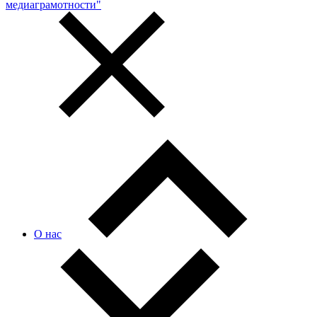
медиаграмотности"
О нас