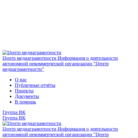
Центр медиаграмотности
Информация о деятельности
автономной некоммерческой организации "Центр
медиаграмотности"
О нас
Публичные отчёты
Проекты
Документы
В помощь
Группа ВК
Группа ВК
Центр медиаграмотности
Информация о деятельности
автономной некоммерческой организации "Центр