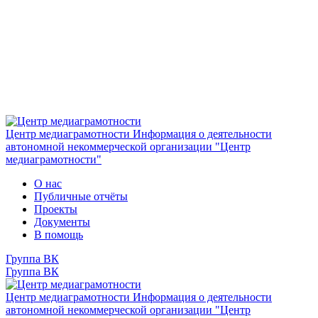
Центр медиаграмотности
Информация о деятельности
автономной некоммерческой организации "Центр
медиаграмотности"
О нас
Публичные отчёты
Проекты
Документы
В помощь
Группа ВК
Группа ВК
Центр медиаграмотности
Информация о деятельности
автономной некоммерческой организации "Центр