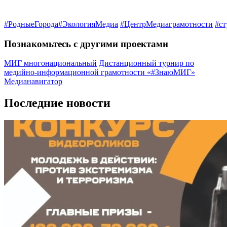
#РодныеГорода
#
ЭкологияМедиа
#ЦентрМедиаграмотности
#с
Познакомьтесь с другими проектами
МИГ многонациональный
Дистанционный турнир по
медийно-информационной грамотности «#ЗнаюМИГ»
Медианавигатор
Последние новости