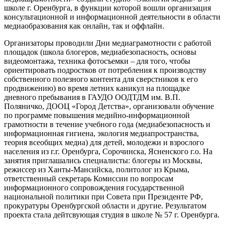
школе г. Оренбурга, в функции которой вошли организация
консультационной и информационной деятельности в области
медиаобразования как онлайн, так и оффлайн.
Организаторы проводили Дни медиаграмотности с работой
площадок (школа блогеров, медиабезопасность, основы
видеомонтажа, техника фотосъемки – для того, чтобы
ориентировать подростков от потребления к производству
собственного полезного контента для сверстников к его
продвижению) во время летних каникул на площадке
дневного пребывания в ГАУДО ООДТДМ им. В.П.
Поляничко, ДООЦ «Город Детства», организовали обучение
по программе повышения медийно-информационной
грамотности в течение учебного года (медиабезопасность и
информационная гигиена, экология медиапространства,
теория всеобщих медиа) для детей, молодежи и взрослого
населения из г.г. Оренбурга, Сорочинска, Ясненского г.о. На
занятия приглашались специалисты: блогеры из Москвы,
режиссер из Ханты-Мансийска, политолог из Крыма,
ответственный секретарь Комиссии по вопросам
информационного сопровождения государственной
национальной политики при Совета при Президенте РФ,
прокуратуры Оренбургской области и другие. Результатом
проекта стала дейтсвующая студия в школе № 57 г. Оренбурга.