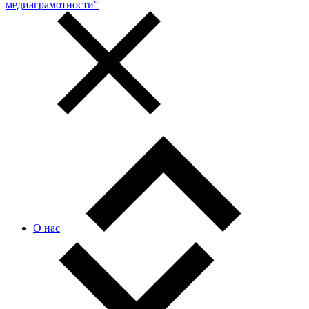
медиаграмотности"
О нас