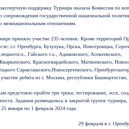
экспертную поддержку Турнира оказала Комиссия по во
 сопровождения государственной национальной полити
по межнациональным отношениям.
рнире приняло участие 235 человек. Кроме территорий О
исле: г.г. Оренбурга, Бузулука, Орска, Новотроицка, Соро
ецкогог.о., Гайского г.о., Адамовского, Асекеевского,
Кваркенского, Красногвардейского, Матвеевского, Новоо
Тоцкого Саракташского,Новосергеевского, Оренбургского
участие ребята из г. Москвы, республики Башкортостан,
 предстояло пройти три трека; тестирование, эссе, соз
поста. Задания размещались в закрытой группе турнира,
 25 января по 1 февраля 2024 года.
29 февраля в г. Оренб