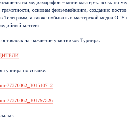
иглашены на медиамарафон – мини мастер-классы: по ме
грамотности, основам фильммейкинга, созданию постов
в Телеграмм, а также побывать в мастерской медиа ОГУ 
имедийный контент
состоялось награждение участников Турнира.
ДИТЕЛИ
я турнира по ссылке:
lbum-77370362_301510712
lbum-77370362_301797326
сылке: