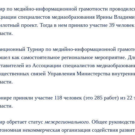
нир по медийно-информационной грамотности проводилс
циации специалистов медиаобразования Ирины Владим
лотный проект. Тогда в нем приняло участие 39 человек
ласти.
танционный Турнир по медийно-информационной грамот
ел как самостоятельное региональное мероприятие. Для
ставителей из Ассоциации специалистов медиаобразовани
щественных связей Управления Министерства внутренни
ласти.
рнире приняли участие 118 человек (это 285 работ) из 22
ласти.
ир обретает статус
межрегионального.
Общее руководств
тономная некоммерческая организация содействия разви