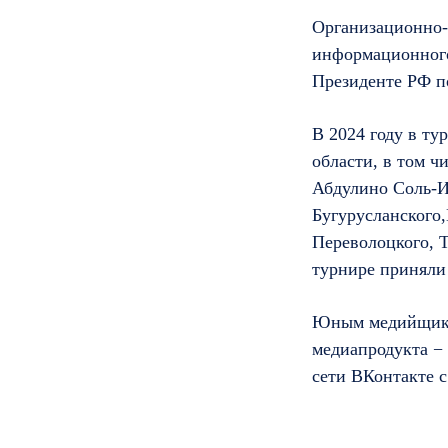
Организационно-
информационного
Президенте РФ 
В 2024 году в ту
области, в том ч
Абдулино Соль-Ил
Бугурусланского,
Переволоцкого, 
турнире приняли 
Юным медийщикам
медиапродукта − 
сети ВКонтакте с