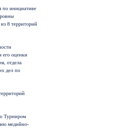
я по инициативе
ировны
 из 8 территорий
ности
 его оценки
я, отдела
х дел по
 территорий
о Турниром
тию медийно-