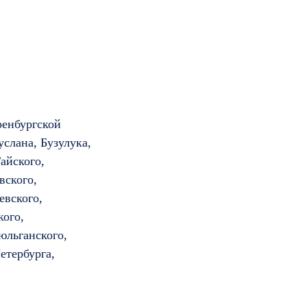
ренбургской
услана, Бузулука,
айского,
вского,
евского,
кого,
юльганского,
етербурга,