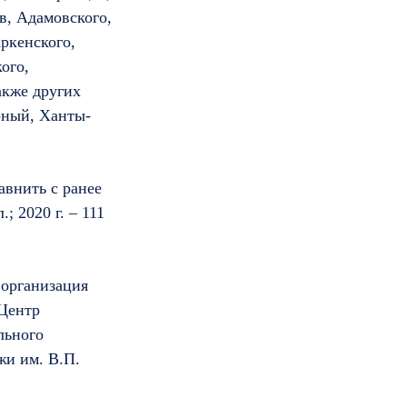
в, Адамовского,
аркенского,
ого,
акже других
рный, Ханты-
авнить с ранее
; 2020 г. – 111
 организация
Центр
льного
жи им. В.П.