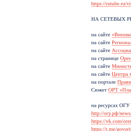
https://rutube.r
НА СЕТЕВЫХ Р
на сайте
«Внешк
на сайте
Региона
на сайте
Ассоциа
на странице
Орен
на сайте
Министе
на сайте
Центра 
на портале
Прави
Сюжет
ОРТ «Пла
на ресурсах ОГУ
http://огу.рф/new
https://vk.com/or
https://t.me/govor