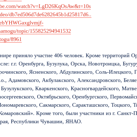
tube.com/watch?v=LgD26KqOsAw&t=10s
/video/db7ed506d7de6282645b1d25817d6..
b/ZebYHWGaxglvmjf-
anamogu/topic/155825294941532
itogu/8961
рнире приняло участие 406 человек. Кроме территорий О
сле: г.г. Оренбурга, Бузулука, Орска, Новотроицка, Бугур
очинского, Ясненского, Абдулинского, Соль-Илецкого, Г
о., Адамовского, Акбулакского, Александровского, Беляе
 Бузулукского, Кваркенского, Красногвардейского, Матве
осергеевского, Октябрьского, Оренбургского, Первомайс
ономаревского, Сакмарского, Саракташского, Тоцкого, Т
омаровский». Кроме того, были участники из г. Санкт-П
края, Республики Чувашии, ЯНАО.