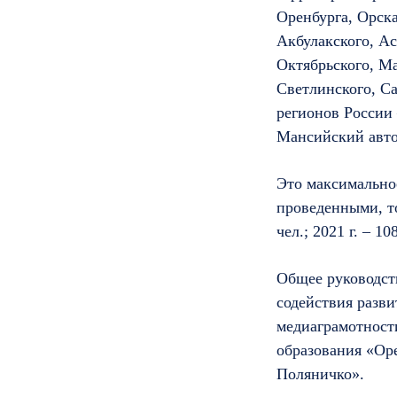
Оренбурга, Орска
Акбулакского, Ас
Октябрьского, Ма
Светлинского, С
регионов России
Мансийский авто
Это максимальное
проведенными, то 
чел.; 2021 г. – 10
Общее руководст
содействия разв
медиаграмотност
образования «Ор
Поляничко».