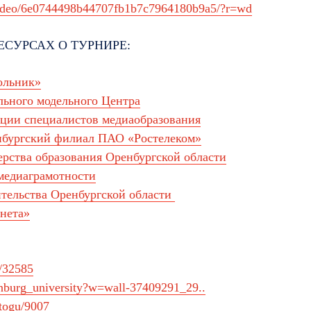
u/video/6e0744498b44707fb1b7c7964180b9a5/?r=wd
ЕСУРСАХ О ТУРНИРЕ:
ольник»
льного модельного Центра
ции специалистов медиаобразования
бургский филиал ПАО «Ростелеком»
рства образования Оренбургской области
медиаграмотности
тельства Оренбургской области
нета»
s/32585
enburg_university?w=wall-37409291_29..
itogu/9007