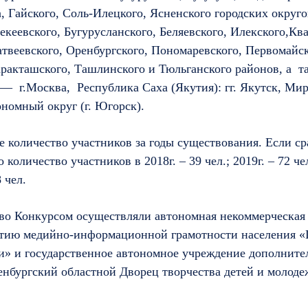
, Гайского, Соль-Илецкого, Ясненского городских округо
екеевского, Бугурусланского, Беляевского, Илекского,Кв
твеевского, Оренбургского, Пономаревского, Первомайск
аракташского, Ташлинского и Тюльганского районов, а т
 — г.Москва, Республика Саха (Якутия): гг. Якутск, Ми
номный округ (г. Югорск).
 количество участников за годы существования. Если ср
количество участников в 2018г. – 39 чел.; 2019г. – 72 чел.
8 чел.
во Конкурсом осуществляли автономная некоммерческая
итию медийно-информационной грамотности населения «
и» и государственное автономное учреждение дополните
енбургский областной Дворец творчества детей и молоде