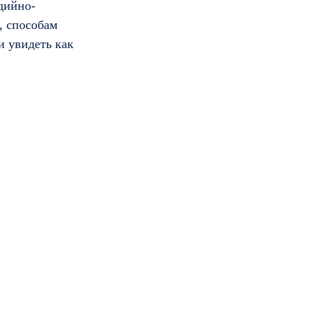
дийно-
, способам
и увидеть как