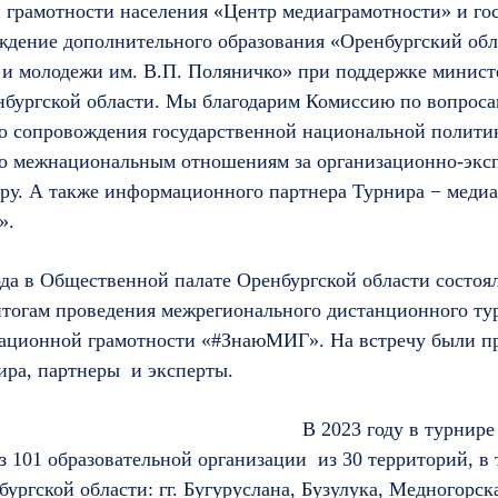
грамотности населения «Центр медиаграмотности» и го
ждение дополнительного образования «Оренбургский об
й и молодежи им. В.П. Поляничко» при поддержке минист
нбургской области. Мы благодарим Комиссию по вопрос
 сопровождения государственной национальной полити
о межнациональным отношениям за организационно-экс
ру. А также информационного партнера Турнира − меди
».
ода в Общественной палате Оренбургской области состоя
итогам проведения межрегионального дистанционного ту
ационной грамотности «#ЗнаюМИГ». На встречу были п
ира, партнеры и эксперты.
В 2023 году в турнире
з 101 образовательной организации из 30 территорий, в 
ургской области: гг. Бугуруслана, Бузулука, Медногорск