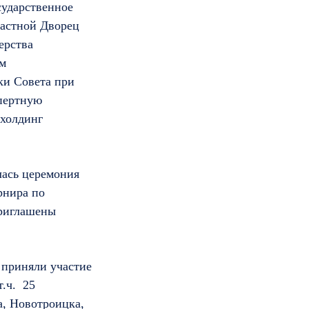
сударственное
ластной Дворец
ерства
ам
ки Совета при
пертную
ахолдинг
лась церемония
рнира по
риглашены
 приняли участие
т.ч. 25
а, Новотроицка,