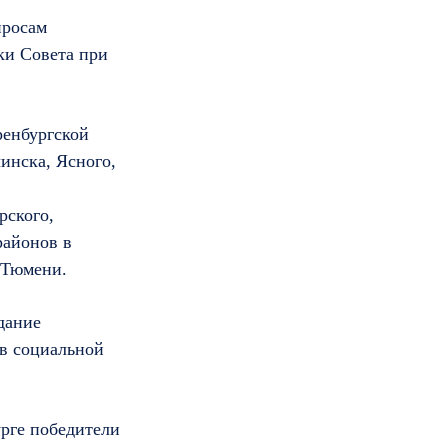
просам
ки Совета при
ренбургской
чинска, Ясного,
рского,
районов в
 Тюмени.
дание
 в социальной
урге победители