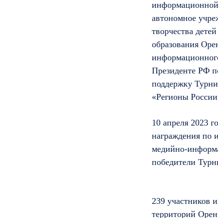
информационной 
автономное учре
творчества дете
образования Оре
информационного
Президенте РФ п
поддержку Турни
«Регионы России
10 апреля 2023 г
награждения по 
медийно-информ
победители Турн
239 участников и
территорий Оренб