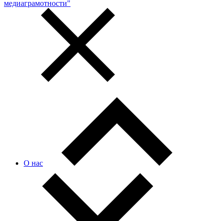
медиаграмотности"
О нас