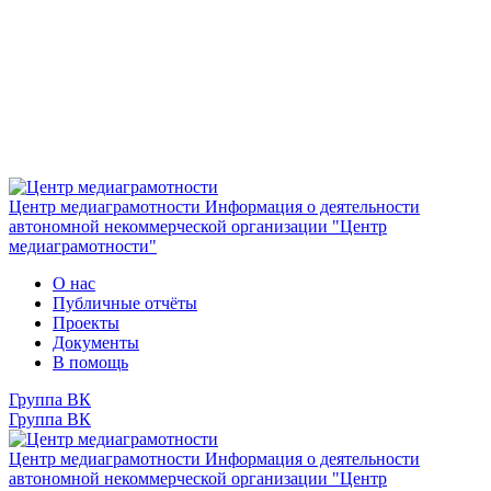
Центр медиаграмотности
Информация о деятельности
автономной некоммерческой организации "Центр
медиаграмотности"
О нас
Публичные отчёты
Проекты
Документы
В помощь
Группа ВК
Группа ВК
Центр медиаграмотности
Информация о деятельности
автономной некоммерческой организации "Центр