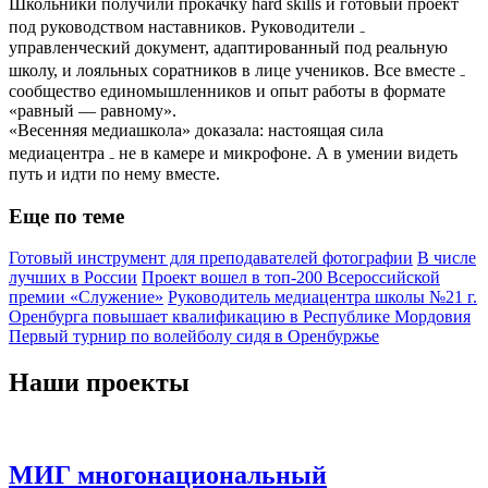
Школьники получили прокачку hard skills и готовый проект
под руководством наставников. Руководители ₋
управленческий документ, адаптированный под реальную
школу, и лояльных соратников в лице учеников. Все вместе ₋
сообщество единомышленников и опыт работы в формате
«равный — равному».
«Весенняя медиашкола» доказала: настоящая сила
медиацентра ₋ не в камере и микрофоне. А в умении видеть
путь и идти по нему вместе.
Еще по теме
Готовый инструмент для преподавателей фотографии
В числе
лучших в России
Проект вошел в топ-200 Всероссийской
премии «Служение»
Руководитель медиацентра школы №21 г.
Оренбурга повышает квалификацию в Республике Мордовия
Первый турнир по волейболу сидя в Оренбуржье
Наши проекты
МИГ многонациональный