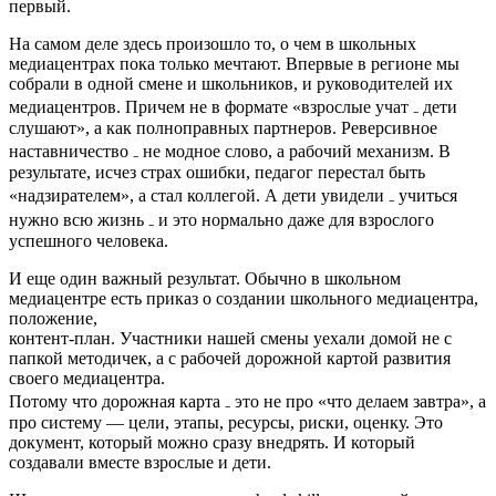
первый.
На самом деле здесь произошло то, о чем в школьных
медиацентрах пока только мечтают. Впервые в регионе мы
собрали в одной смене и школьников, и руководителей их
медиацентров. Причем не в формате «взрослые учат ₋ дети
слушают», а как полноправных партнеров. Реверсивное
наставничество ₋ не модное слово, а рабочий механизм. В
результате, исчез страх ошибки, педагог перестал быть
«надзирателем», а стал коллегой. А дети увидели ₋ учиться
нужно всю жизнь ₋ и это нормально даже для взрослого
успешного человека.
И еще один важный результат. Обычно в школьном
медиацентре есть приказ о создании школьного медиацентра,
положение,
контент-план. Участники нашей смены уехали домой не с
папкой методичек, а с рабочей дорожной картой развития
своего медиацентра.
Потому что дорожная карта ₋ это не про «что делаем завтра», а
про систему — цели, этапы, ресурсы, риски, оценку. Это
документ, который можно сразу внедрять. И который
создавали вместе взрослые и дети.