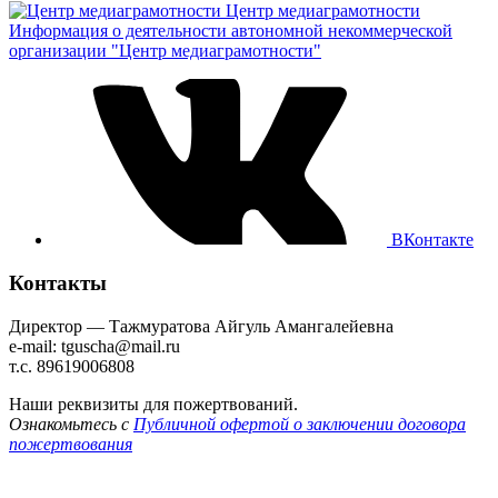
Центр медиаграмотности
Информация о деятельности автономной некоммерческой
организации "Центр медиаграмотности"
ВКонтакте
Контакты
Директор — Тажмуратова Айгуль Амангалейевна
e-mail: tguscha@mail.ru
т.с. 89619006808
Наши реквизиты для пожертвований.
Ознакомьтесь с
Публичной офертой о заключении договора
пожертвования