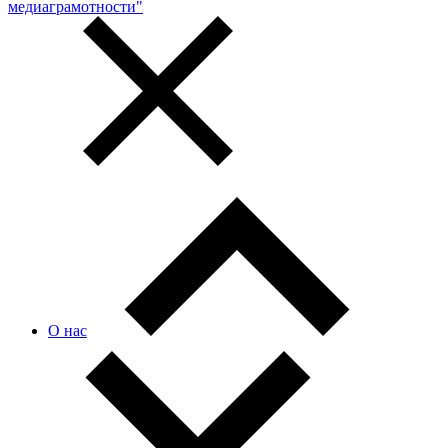
медиаграмотности"
О нас