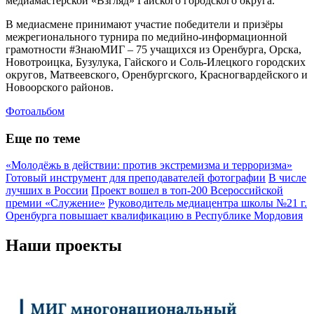
медиамастерской «Взгляд» Гайского городского округа.
В медиасмене принимают участие победители и призёры
межрегионального турнира по медийно-информационной
грамотности #ЗнаюМИГ – 75 учащихся из Оренбурга, Орска,
Новотроицка, Бузулука, Гайского и Соль-Илецкого городских
округов, Матвеевского, Оренбургского, Красногвардейского и
Новоорского районов.
Фотоальбом
Еще по теме
«Молодёжь в действии: против экстремизма и терроризма»
Готовый инструмент для преподавателей фотографии
В числе
лучших в России
Проект вошел в топ-200 Всероссийской
премии «Служение»
Руководитель медиацентра школы №21 г.
Оренбурга повышает квалификацию в Республике Мордовия
Наши проекты