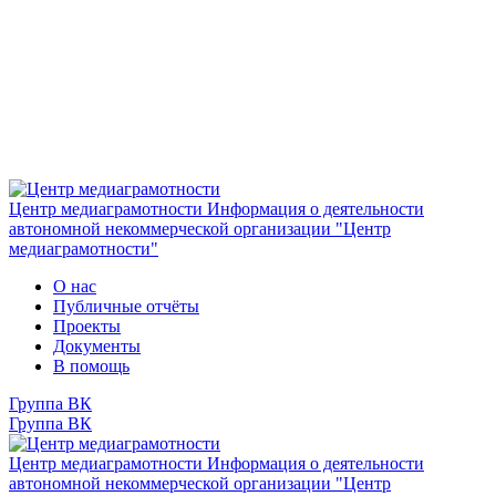
Центр медиаграмотности
Информация о деятельности
автономной некоммерческой организации "Центр
медиаграмотности"
О нас
Публичные отчёты
Проекты
Документы
В помощь
Группа ВК
Группа ВК
Центр медиаграмотности
Информация о деятельности
автономной некоммерческой организации "Центр