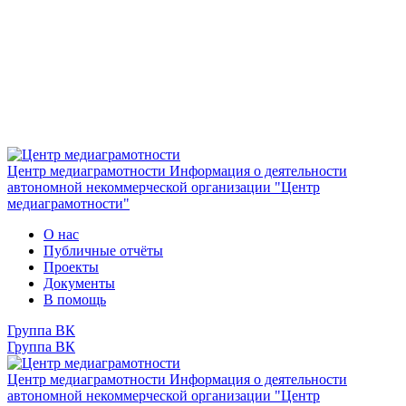
Центр медиаграмотности
Информация о деятельности
автономной некоммерческой организации "Центр
медиаграмотности"
О нас
Публичные отчёты
Проекты
Документы
В помощь
Группа ВК
Группа ВК
Центр медиаграмотности
Информация о деятельности
автономной некоммерческой организации "Центр