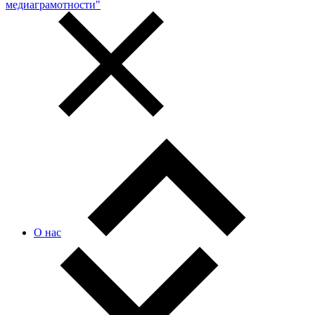
медиаграмотности"
О нас