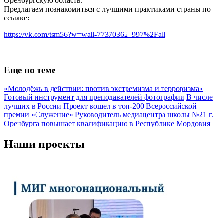
Оренбургскую область.
Предлагаем познакомиться с лучшими практиками страны по
ссылке:
https://vk.com/tsm56?w=wall-77370362_997%2Fall
Еще по теме
«Молодёжь в действии: против экстремизма и терроризма»
Готовый инструмент для преподавателей фотографии
В числе
лучших в России
Проект вошел в топ-200 Всероссийской
премии «Служение»
Руководитель медиацентра школы №21 г.
Оренбурга повышает квалификацию в Республике Мордовия
Наши проекты