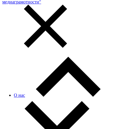
медиаграмотности"
О нас