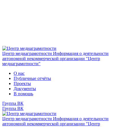
Центр медиаграмотности
Информация о деятельности
автономной некоммерческой организации "Центр
медиаграмотности"
О нас
Публичные отчёты
Проекты
Документы
В помощь
Группа ВК
Группа ВК
Центр медиаграмотности
Информация о деятельности
автономной некоммерческой организации "Центр