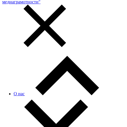
медиаграмотности"
О нас