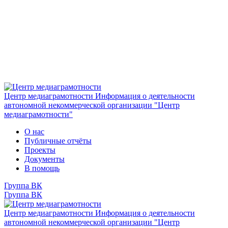
Центр медиаграмотности
Информация о деятельности
автономной некоммерческой организации "Центр
медиаграмотности"
О нас
Публичные отчёты
Проекты
Документы
В помощь
Группа ВК
Группа ВК
Центр медиаграмотности
Информация о деятельности
автономной некоммерческой организации "Центр