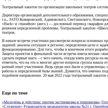
Театральный хакатон по организации школьных театров состоя
Директора организаций дополнительного образования, специали
г.о., ЗАТО Комаровский, Адамовского, Светлинского, Новоорс
«Hack» и «marathon» (англ.) — дословный перевод «марафон для
решения определенной проблемы. Театральный хакатон «Школь
театров.
В начале встречи участники рассмотрели вопросы основных п
заданий: анализа ситуации в регионе, определения цели и зад
функционированию. Для того, чтобы в конечном итоге разработ
Защита проектов в финальной части встречи имела весьма «жи
сделать первые шаги – с чего начать, откуда взять ресурсы на
отметить, что на эти и многие другие вопросы группа нашла о
разный опыт участников. Ведь среди них были и управленцы, 
работы и определенной базы знаний. Думается, что именно под
подобном направлении. 20 мая 2022 года театральный хакатон
Еще по теме
«Молодёжь в действии: против экстремизма и терроризма»
Гот
«Служение»
Руководитель медиацентра школы №21 г. Оренбу