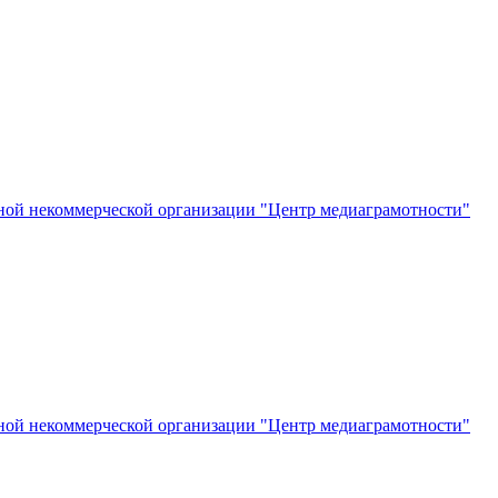
ной некоммерческой организации "Центр медиаграмотности"
ной некоммерческой организации "Центр медиаграмотности"