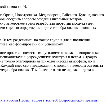
ской гимназии № 1.
 г. Орска, Новотроицка, Медногорска, Гайского, Кувандыкского
обы обсудить вопросы создания школьных театров.
но за короткое время разработать прототип продукта для
ами с целью определения стратегии образования школьных
. Затем разделились на малые группы для выполнения
ектива, его формированию и успешному
ние проекта, совместными усилиями отвечая на вопросы: как
о специалистами и учреждениями культуры в целом. Отрадно
не только благоприятная психологическая атмосфера, но и
и. Каждый внес свои предложения с позиции имеющегося опыта
диаобразования. Тем более, что это не первая встреча в
х в России
Проект вошел в топ-200 Всероссийской премии