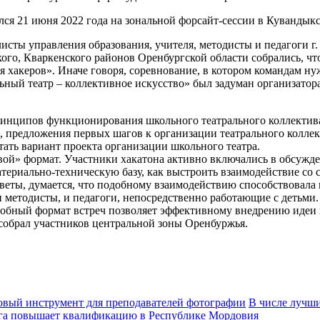
лся 21 июня 2022 года на зональной форсайт-сессии в Кувандык
сты управления образования, учителя, методисты и педагоги г.
кого, Кваркенского районов Оренбургской области собрались, чт
 хакеров». Иначе говоря, соревнование, в котором командам нуж
ный театр – коллективное искусство» был задуман организатор
ринципов функционирования школьного театрального коллектива
ач, предложения первых шагов к организации театрального колл
ать вариант проекта организации школьного театра.
вой» формат. Участники хакатона активно включались в обсужде
 материально-техническую базу, как выстроить взаимодействие с
тветы, думается, что подобному взаимодействию способствовала 
и методисты, и педагоги, непосредственно работающие с детьм
обный формат встреч позволяет эффективному внедрению идеи ме
 собрал участников центральной зоны Оренбуржья.
овый инструмент для преподавателей фотографии
В числе лучши
рга повышает квалификацию в Республике Мордовия