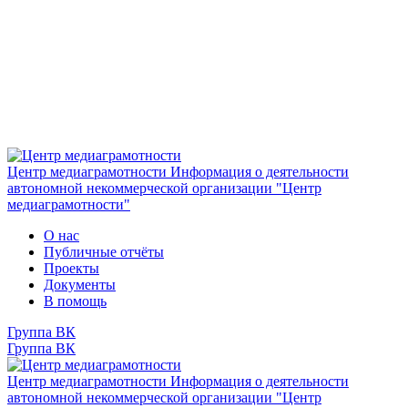
Центр медиаграмотности
Информация о деятельности
автономной некоммерческой организации "Центр
медиаграмотности"
О нас
Публичные отчёты
Проекты
Документы
В помощь
Группа ВК
Группа ВК
Центр медиаграмотности
Информация о деятельности
автономной некоммерческой организации "Центр