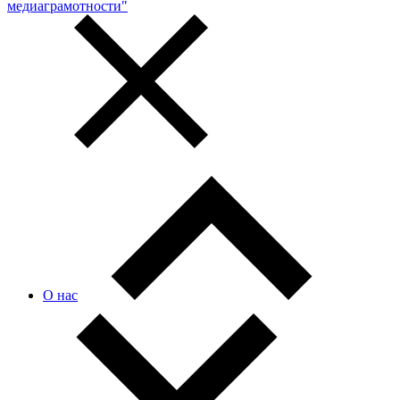
медиаграмотности"
О нас