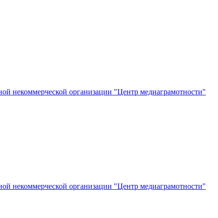
ной некоммерческой организации "Центр медиаграмотности"
ной некоммерческой организации "Центр медиаграмотности"