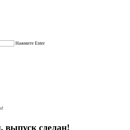
Нажмите Enter
н!
, выпуск сделан!