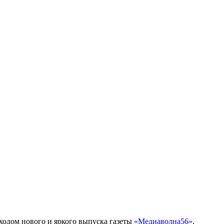
одом нового и яркого выпуска газеты
«Медиаволна56»
.