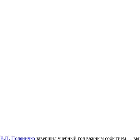
В.П. Поляничко
завершил учебный год важным событием — вых