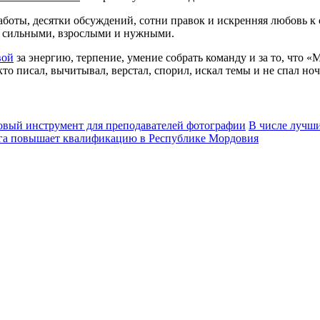
 работы, десятки обсуждений, сотни правок и искренняя любовь
ть сильными, взрослыми и нужными.
вой
за энергию, терпение, умение собрать команду и за то, что 
то писал, вычитывал, верстал, спорил, искал темы и не спал н
овый инструмент для преподавателей фотографии
В числе лучши
рга повышает квалификацию в Республике Мордовия