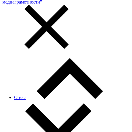
медиаграмотности"
О нас