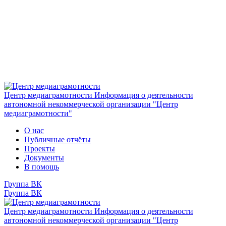
Центр медиаграмотности
Информация о деятельности
автономной некоммерческой организации "Центр
медиаграмотности"
О нас
Публичные отчёты
Проекты
Документы
В помощь
Группа ВК
Группа ВК
Центр медиаграмотности
Информация о деятельности
автономной некоммерческой организации "Центр