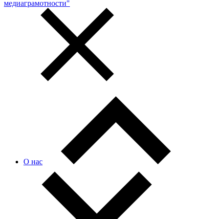
медиаграмотности"
О нас