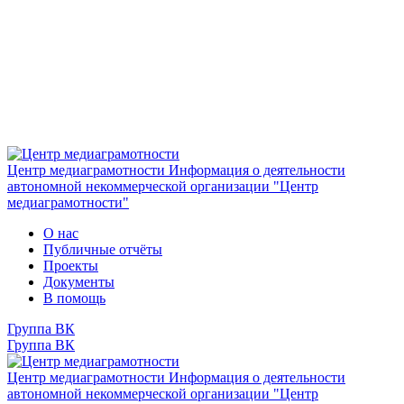
Центр медиаграмотности
Информация о деятельности
автономной некоммерческой организации "Центр
медиаграмотности"
О нас
Публичные отчёты
Проекты
Документы
В помощь
Группа ВК
Группа ВК
Центр медиаграмотности
Информация о деятельности
автономной некоммерческой организации "Центр