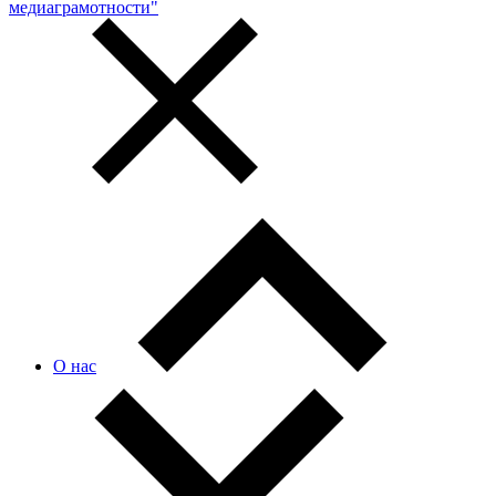
медиаграмотности"
О нас