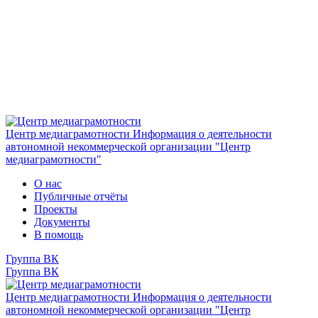
Центр медиаграмотности
Информация о деятельности
автономной некоммерческой организации "Центр
медиаграмотности"
О нас
Публичные отчёты
Проекты
Документы
В помощь
Группа ВК
Группа ВК
Центр медиаграмотности
Информация о деятельности
автономной некоммерческой организации "Центр