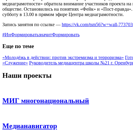
медиаграмотности» обратила внимание участников проекта н
обществе. Остановились на понятиях «Фейк» и «Пост-правда»
субботу в 13.00 в прямом эфире Центра медиаграмотности.
Запись занятия по ссылке —
https://vk.com/tsm56?w=wall-77370
#ИнФормироватьзначитФормировать
Еще по теме
«Молодёжь в действии: против экстремизма и терроризма»
Гот
«Служение»
Руководитель медиацентра школы №21 г. Оренбу
Наши проекты
МИГ многонациональный
Медианавигатор