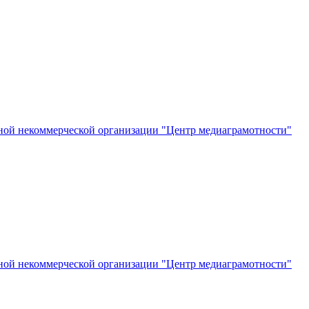
ной некоммерческой организации "Центр медиаграмотности"
ной некоммерческой организации "Центр медиаграмотности"