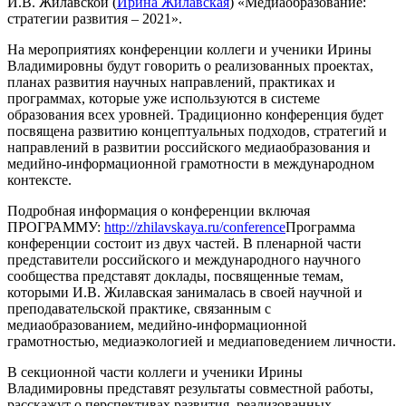
И.В. Жилавской (
Ирина Жилавская
) «Медиаобразование:
стратегии развития – 2021».
На мероприятиях конференции коллеги и ученики Ирины
Владимировны будут говорить о реализованных проектах,
планах развития научных направлений, практиках и
программах, которые уже используются в системе
образования всех уровней. Традиционно конференция будет
посвящена развитию концептуальных подходов, стратегий и
направлений в развитии российского медиаобразования и
медийно-информационной грамотности в международном
контексте.
Подробная информация о конференции включая
ПРОГРАММУ:
http://zhilavskaya.ru/conference
Программа
конференции состоит из двух частей. В пленарной части
представители российского и международного научного
сообщества представят доклады, посвященные темам,
которыми И.В. Жилавская занималась в своей научной и
преподавательской практике, связанным с
медиаобразованием, медийно-информационной
грамотностью, медиаэкологией и медиаповедением личности.
В секционной части коллеги и ученики Ирины
Владимировны представят результаты совместной работы,
расскажут о перспективах развития, реализованных