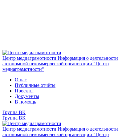
Центр медиаграмотности
Информация о деятельности
автономной некоммерческой организации "Центр
медиаграмотности"
О нас
Публичные отчёты
Проекты
Документы
В помощь
Группа ВК
Группа ВК
Центр медиаграмотности
Информация о деятельности
автономной некоммерческой организации "Центр