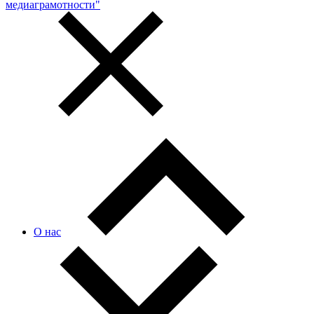
медиаграмотности"
О нас