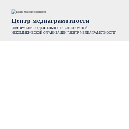
Центр медиаграмотности
ИНФОРМАЦИЯ О ДЕЯТЕЛЬНОСТИ АВТОНОМНОЙ
НЕКОММЕРЧЕСКОЙ ОРГАНИЗАЦИИ "ЦЕНТР МЕДИАГРАМОТНОСТИ"
КОНТАКТЫ
Директор — Тажмуратова Айгуль Амангалейевна
e-mail: tguscha@mail.ru
т.с. 89619006808
Наши реквизиты для пожертвований.
Ознакомьтесь с
Публичной офертой о заключении договора
пожертвования