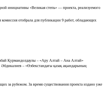
одной инициативы «Великая степь» — проекта, реализуемого
я комиссия отобрала для публикации 9 работ, обладающих
ыбай Қурмандолдаулы – «Ару Алтай – Ана Алтай»
 Әбдикалиев – «Өзбекстандағы қазақ ақындарының
ущих за рубежом. За время существования проекта издано уже