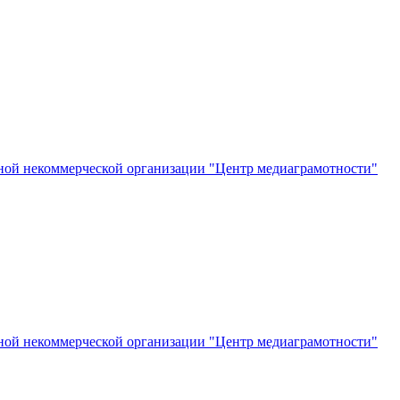
ной некоммерческой организации "Центр медиаграмотности"
ной некоммерческой организации "Центр медиаграмотности"