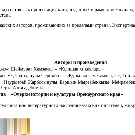
ана) состоялась презентация книг, изданных в рамках междунар
стана.
азахских авторов, проживающих за пределами страны. Экспертна
Авторы и произведения
қыз»; Шаймурат Хамзаулы – «Қыпшақ хикаялары»
шағым»; Съезханулы Серикбол – «Құрылыс – ұжымдық іс»; Тойл
р»; Наурызбай Жарбосынулы, Баршын Мырзабекқызы, Мейрамбек
 Орта Азия әдебиеті»
ив – «Очерки истории и культуры Оренбургского края»
опуляризацию литературного наследия казахских писателей, жив