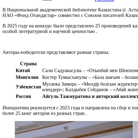
В Национальной академической библиотеке Казахстана (г. Аст
НАО «Фонд Отандастар» совместно с Союзом писателей Казах
В 2025 году на конкурс было представлено 25 произведений к
особой литературной и научной ценностью
.
Авторы-победители представляют разные страны:
Страна
Китай
Сали Садуакасулы – «Отынбай мен Шекпен
Монголия
Костер Тумысханулы – «Бала шағым – бола
Мусаева Замира – «Мөлдір болсын жүректе
Узбекистан
өлеңдері»; Калдыбек Сейданов – «Абай және
Россия
Айгуль Тажмуратова и авторский коллект
Инициатива реализуется с 2023 года и направлена на сбор и п
более 25 книг авторов из разных стран
.