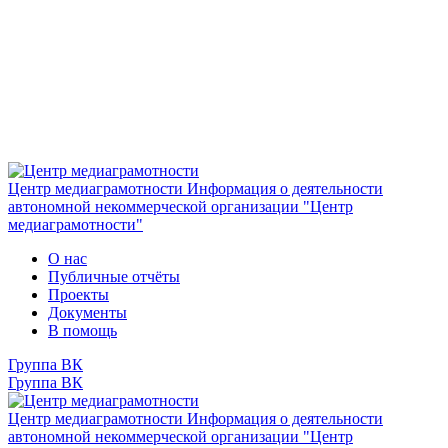
Центр медиаграмотности
Информация о деятельности
автономной некоммерческой организации "Центр
медиаграмотности"
О нас
Публичные отчёты
Проекты
Документы
В помощь
Группа ВК
Группа ВК
Центр медиаграмотности
Информация о деятельности
автономной некоммерческой организации "Центр