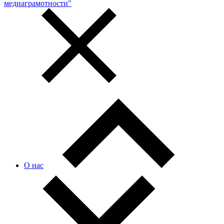
медиаграмотности"
О нас