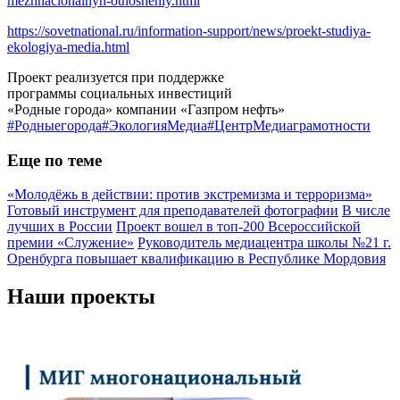
mezhnacionalnyh-otnosheniy.html
https://sovetnational.ru/information-support/news/proekt-studiya-
ekologiya-media.html
Проект реализуется при поддержке
программы социальных инвестиций
«Родные города» компании «Газпром нефть»
#Родныегорода
#ЭкологияМедиа
#ЦентрМедиаграмотности
Еще по теме
«Молодёжь в действии: против экстремизма и терроризма»
Готовый инструмент для преподавателей фотографии
В числе
лучших в России
Проект вошел в топ-200 Всероссийской
премии «Служение»
Руководитель медиацентра школы №21 г.
Оренбурга повышает квалификацию в Республике Мордовия
Наши проекты