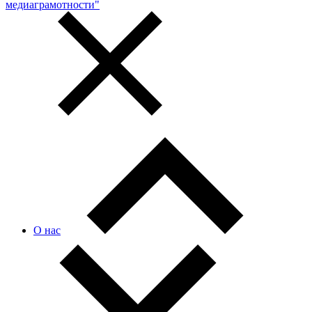
медиаграмотности"
О нас