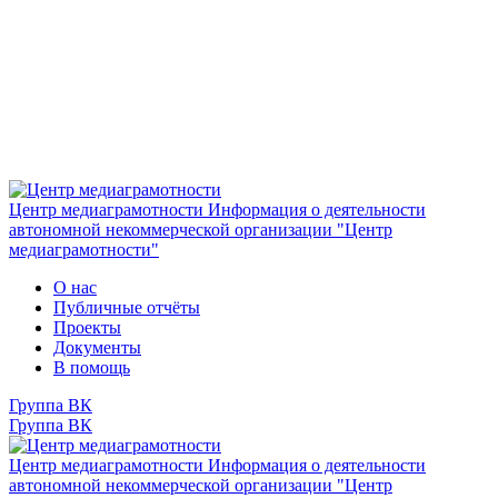
Центр медиаграмотности
Информация о деятельности
автономной некоммерческой организации "Центр
медиаграмотности"
О нас
Публичные отчёты
Проекты
Документы
В помощь
Группа ВК
Группа ВК
Центр медиаграмотности
Информация о деятельности
автономной некоммерческой организации "Центр