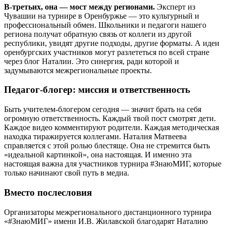
В-третьих, она — мост между регионами.
Эксперт из
Чувашии на турнире в Оренбуржье — это культурный и
профессиональный обмен. Школьники и педагоги нашего
региона получат обратную связь от коллеги из другой
республики, увидят другие подходы, другие форматы. А идеи
оренбургских участников могут разлететься по всей стране
через блог Наталии. Это синергия, ради которой и
задумываются межрегиональные проекты.
Педагог-блогер: миссия и ответственность
Быть учителем-блогером сегодня — значит брать на себя
огромную ответственность. Каждый твой пост смотрят дети.
Каждое видео комментируют родители. Каждая методическая
находка тиражируется коллегами. Наталия Матвеева
справляется с этой ролью блестяще. Она не стремится быть
«идеальной картинкой», она настоящая. И именно эта
настоящая важна для участников турнира #ЗнаюМИГ, которые
только начинают свой путь в медиа.
Вместо послесловия
Организаторы межрегионального дистанционного турнира
«#ЗнаюМИГ» имени И.В. Жилавской благодарят Наталию