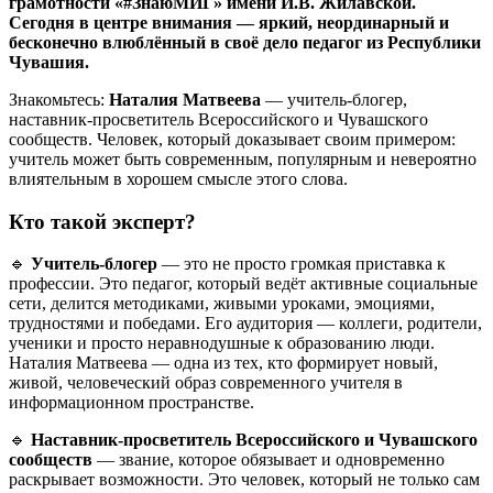
грамотности «#ЗнаюМИГ» имени И.В. Жилавской.
Сегодня в центре внимания — яркий, неординарный и
бесконечно влюблённый в своё дело педагог из Республики
Чувашия.
Знакомьтесь:
Наталия Матвеева
— учитель-блогер,
наставник-просветитель Всероссийского и Чувашского
сообществ. Человек, который доказывает своим примером:
учитель может быть современным, популярным и невероятно
влиятельным в хорошем смысле этого слова.
Кто такой эксперт?
🔹
Учитель-блогер
— это не просто громкая приставка к
профессии. Это педагог, который ведёт активные социальные
сети, делится методиками, живыми уроками, эмоциями,
трудностями и победами. Его аудитория — коллеги, родители,
ученики и просто неравнодушные к образованию люди.
Наталия Матвеева — одна из тех, кто формирует новый,
живой, человеческий образ современного учителя в
информационном пространстве.
🔹
Наставник-просветитель Всероссийского и Чувашского
сообществ
— звание, которое обязывает и одновременно
раскрывает возможности. Это человек, который не только сам