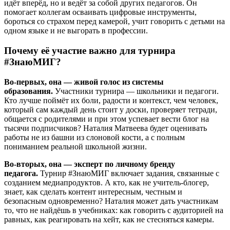
идёт вперёд, но и ведёт за собой других педагогов. Он
помогает коллегам осваивать цифровые инструменты,
бороться со страхом перед камерой, учит говорить с детьми на
одном языке и не выгорать в профессии.
Почему её участие важно для турнира
#ЗнаюМИГ?
Во-первых, она — живой голос из системы
образования.
Участники турнира — школьники и педагоги.
Кто лучше поймёт их боли, радости и контекст, чем человек,
который сам каждый день стоит у доски, проверяет тетради,
общается с родителями и при этом успевает вести блог на
тысячи подписчиков? Наталия Матвеева будет оценивать
работы не из башни из слоновой кости, а с полным
пониманием реальной школьной жизни.
Во-вторых, она — эксперт по личному бренду
педагога.
Турнир #ЗнаюМИГ включает задания, связанные с
созданием медиапродуктов. А кто, как не учитель-блогер,
знает, как сделать контент интересным, честным и
безопасным одновременно? Наталия может дать участникам
то, что не найдёшь в учебниках: как говорить с аудиторией на
равных, как реагировать на хейт, как не стесняться камеры.