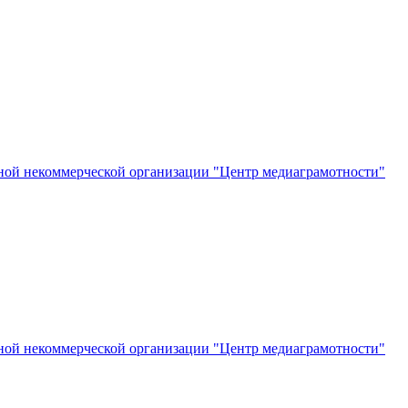
ной некоммерческой организации "Центр медиаграмотности"
ной некоммерческой организации "Центр медиаграмотности"