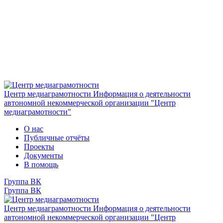
Центр медиаграмотности
Информация о деятельности
автономной некоммерческой организации "Центр
медиаграмотности"
О нас
Публичные отчёты
Проекты
Документы
В помощь
Группа ВК
Группа ВК
Центр медиаграмотности
Информация о деятельности
автономной некоммерческой организации "Центр