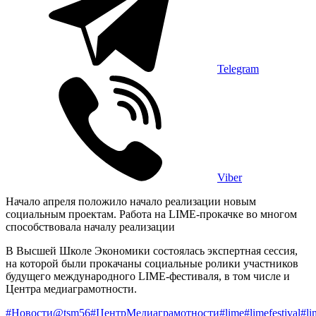
Telegram
Viber
Начало апреля положило начало реализации новым
социальным проектам. Работа на LIME-прокачке во многом
способствовала началу реализации
В Высшей Школе Экономики состоялась экспертная сессия,
на которой были прокачаны социальные ролики участников
будущего международного LIME-фестиваля, в том числе и
Центра медиаграмотности.
#Новости@tsm56
#ЦентрМедиаграмотности
#lime
#limefestival
#li