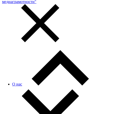
медиаграмотности"
О нас