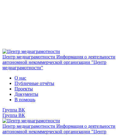
Центр медиаграмотности
Информация о деятельности
автономной некоммерческой организации "Центр
медиаграмотности"
О нас
Публичные отчёты
Проекты
Документы
В помощь
Группа ВК
Группа ВК
Центр медиаграмотности
Информация о деятельности
автономной некоммерческой организации "Центр