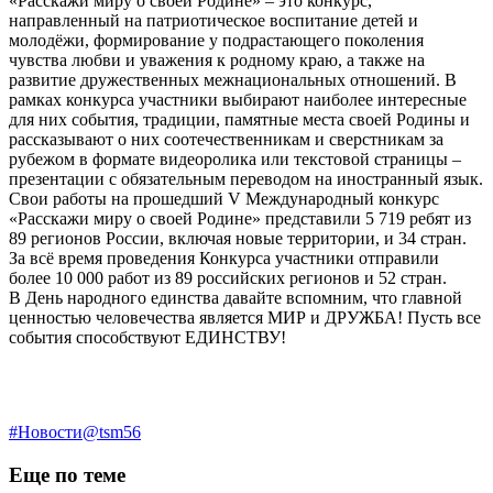
«Расскажи миру о своей Родине» – это конкурс,
направленный на патриотическое воспитание детей и
молодёжи, формирование у подрастающего поколения
чувства любви и уважения к родному краю, а также на
развитие дружественных межнациональных отношений. В
рамках конкурса участники выбирают наиболее интересные
для них события, традиции, памятные места своей Родины и
рассказывают о них соотечественникам и сверстникам за
рубежом в формате видеоролика или текстовой страницы –
презентации с обязательным переводом на иностранный язык.
Свои работы на прошедший V Международный конкурс
«Расскажи миру о своей Родине» представили 5 719 ребят из
89 регионов России, включая новые территории, и 34 стран.
За всё время проведения Конкурса участники отправили
более 10 000 работ из 89 российских регионов и 52 стран.
В День народного единства давайте вспомним, что главной
ценностью человечества является МИР и ДРУЖБА! Пусть все
события способствуют ЕДИНСТВУ!
#Новости@tsm56
Еще по теме