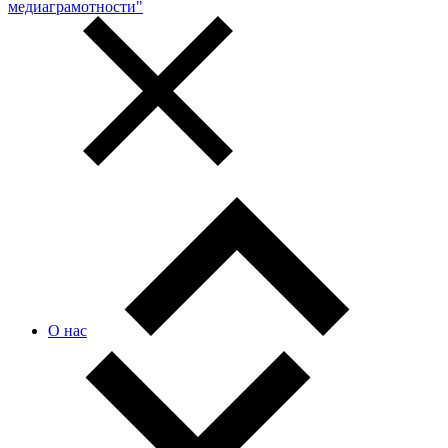
медиаграмотности"
О нас