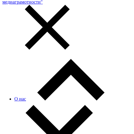
медиаграмотности"
О нас