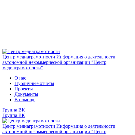
Центр медиаграмотности
Информация о деятельности
автономной некоммерческой организации "Центр
медиаграмотности"
О нас
Публичные отчёты
Проекты
Документы
В помощь
Группа ВК
Группа ВК
Центр медиаграмотности
Информация о деятельности
автономной некоммерческой организации "Центр