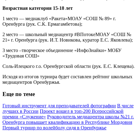
Возрастная категория 15-18 лет
1 место — медиаклуб «Ракета»МОАУ «СОШ № 89» г.
Оренбурга (рук. С.К. Ермагамбетова);
2 место — школьный медиацентр #ВПотокеМОАУ «СОШ №
21» г. Оренбурга (рук. И.Т. Новикова, куратор Е.С. Яковлева);
3 место –творческое объединение «ИнфоЗнайки» МОБУ
«Трудовая СОШ»
Соль-Илецкого г.о. Оренбургской области (рук. Е.С. Клещева).
Исходя из итогов турнира будет составлен рейтинг школьных
медиацентров Оренбуржья.
Еще по теме
Готовый инструмент для преподавателей фотографии
В числе
лучших в России
Проект вошел в топ-200 Всероссийской
премии «Служение»
Руководитель медиацентра школы №21 г.
Оренбурга повышает квалификацию в Республике Мордовия
Первый турнир по волейболу сидя в Оренбуржье