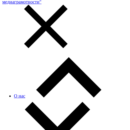
медиаграмотности"
О нас