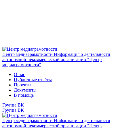
Центр медиаграмотности
Информация о деятельности
автономной некоммерческой организации "Центр
медиаграмотности"
О нас
Публичные отчёты
Проекты
Документы
В помощь
Группа ВК
Группа ВК
Центр медиаграмотности
Информация о деятельности
автономной некоммерческой организации "Центр