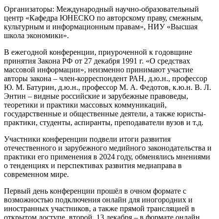
Организаторы: Международный научно-образовательный
центр «Кафедра ЮНЕСКО по авторскому праву, смежным,
культурным и информационным правам», НИУ «Высшая
школа экономики».
В ежегодной конференции, приуроченной к годовщине
принятия Закона РФ от 27 декабря 1991 г. «О средствах
массовой информации», неизменно принимают участие
авторы закона – член-корреспондент РАН, д.ю.н., профессор
Ю. М. Батурин, д.ю.н., профессор М. А. Федотов, к.ю.н. В. Л.
Энтин – видные российские и зарубежные правоведы,
теоретики и практики массовых коммуникаций,
государственные и общественные деятели, а также юристы-
практики, студенты, аспиранты, преподаватели вузов и т.д.
Участники конференции подвели итоги развития
отечественного и зарубежного медийного законодательства и
практики его применения в 2024 году, обменялись мнениями
о тенденциях и перспективах развития медиаправа в
современном мире.
Первый день конференции прошёл в очном формате с
возможностью подключения онлайн для иногородних и
иностранных участников, а также прямой трансляцией в
открытом доступе, второй, 13 декабря – в формате онлайн.