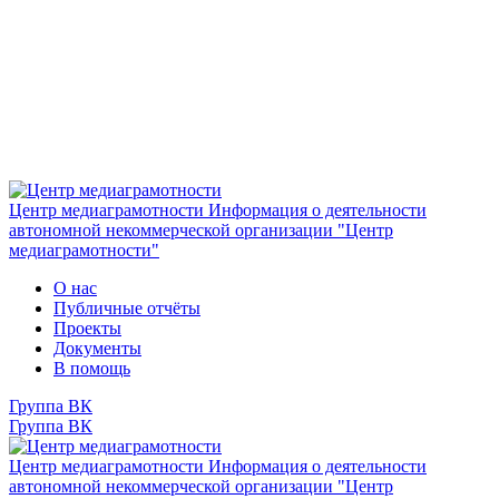
Центр медиаграмотности
Информация о деятельности
автономной некоммерческой организации "Центр
медиаграмотности"
О нас
Публичные отчёты
Проекты
Документы
В помощь
Группа ВК
Группа ВК
Центр медиаграмотности
Информация о деятельности
автономной некоммерческой организации "Центр