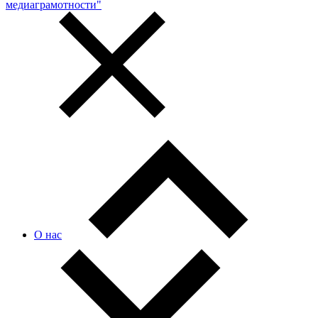
медиаграмотности"
О нас