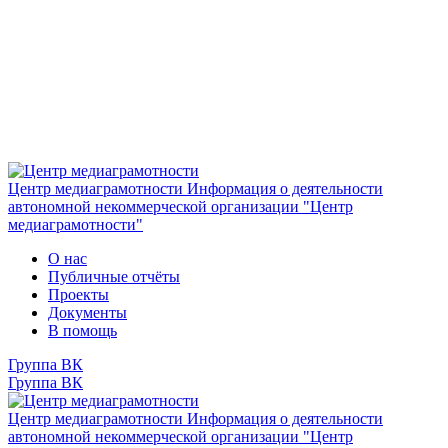
Центр медиаграмотности
Информация о деятельности
автономной некоммерческой организации "Центр
медиаграмотности"
О нас
Публичные отчёты
Проекты
Документы
В помощь
Группа ВК
Группа ВК
Центр медиаграмотности
Информация о деятельности
автономной некоммерческой организации "Центр