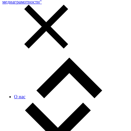
медиаграмотности"
О нас