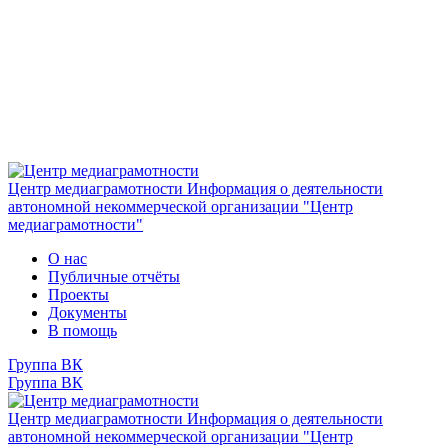
Центр медиаграмотности
Информация о деятельности
автономной некоммерческой организации "Центр
медиаграмотности"
О нас
Публичные отчёты
Проекты
Документы
В помощь
Группа ВК
Группа ВК
Центр медиаграмотности
Информация о деятельности
автономной некоммерческой организации "Центр