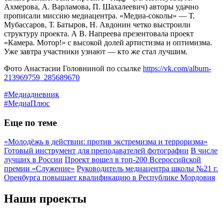
Ахмерова, А. Варламова, П. Шахалеевич) авторы удачно
прописали миссию медиацентра. «Медиа-соколы» — Т.
Мубассаров, Т. Батыров, Н. Авдонин четко выстроили
структуру проекта. А В. Напреева презентовала проект
«Камера. Мотор!» с высокой долей артистизма и оптимизма.
Уже завтра участники узнают — кто же стал лучшим.
Фото Анастасии Головниной по ссылке
https://vk.com/album-
213969759_285689670
#Медиадневник
#МедиаПлюс
Еще по теме
«Молодёжь в действии: против экстремизма и терроризма»
Готовый инструмент для преподавателей фотографии
В числе
лучших в России
Проект вошел в топ-200 Всероссийской
премии «Служение»
Руководитель медиацентра школы №21 г.
Оренбурга повышает квалификацию в Республике Мордовия
Наши проекты