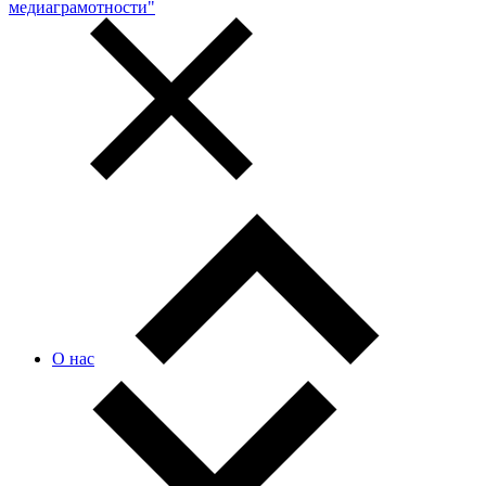
медиаграмотности"
О нас