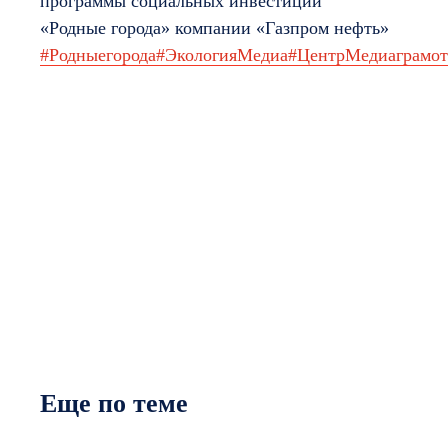
программы социальных инвестиций
«Родные города» компании «Газпром нефть»
#Родныегорода
#ЭкологияМедиа
#ЦентрМедиаграмот
Еще по теме