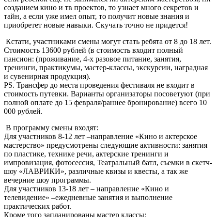
созданием кино и тв проектов, то узнает много секретов и
тайн, а если уже имел опыт, то получит новые знания и
приобретет новые навыки. Скучать точно не придется!
Кстати, участниками смены могут стать ребята от 8 до 18 лет.
Стоимость 13600 рублей (в стоимость входит полный
пансион: (проживание, 4-х разовое питание, занятия,
тренинги, практикумы, мастер-классы, экскурсии, наградная
и сувенирная продукция).
PS. Трансфер до места проведения фестиваля не входит в
стоимость путевки. Варианты организаторы посоветуют (при
полной оплате до 15 февраля/раннее бронирование) всего 10
000 рублей.
В программу смены входят:
Для участников 8-12 лет –направление «Кино и актерское
мастерство» предусмотрены следующие активности: занятия
по пластике, технике речи, актерские тренинги и
импровизация, фотосессия, Театральный батл, съемки в скетч-
шоу «ЛАВРИКИ», различные квизы и квесты, а так же
вечерние шоу программы.
Для участников 13-18 лет – направление «Кино и
телевидение» –ежедневные занятия и выполнение
практических работ.
Кроме того запланированы мастер классы: