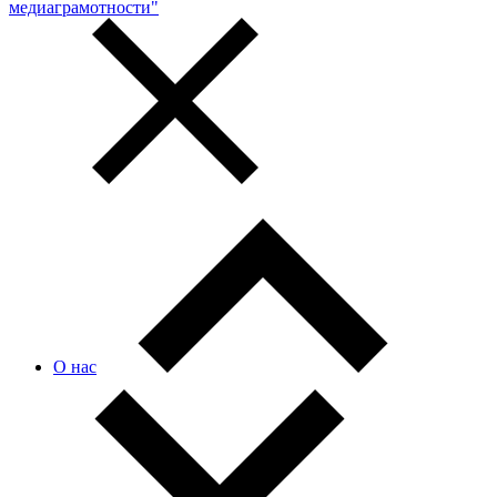
медиаграмотности"
О нас