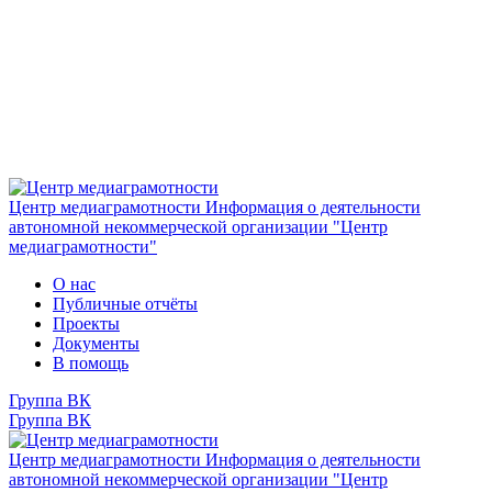
Центр медиаграмотности
Информация о деятельности
автономной некоммерческой организации "Центр
медиаграмотности"
О нас
Публичные отчёты
Проекты
Документы
В помощь
Группа ВК
Группа ВК
Центр медиаграмотности
Информация о деятельности
автономной некоммерческой организации "Центр