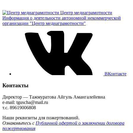
Центр медиаграмотности
Информация о деятельности автономной некоммерческой
организации "Центр медиаграмотности"
ВКонтакте
Контакты
Директор — Тажмуратова Айгуль Амангалейевна
e-mail: tguscha@mail.ru
т.с. 89619006808
Наши реквизиты для пожертвований.
Ознакомьтесь с
Публичной офертой о заключении договора
пожертвования