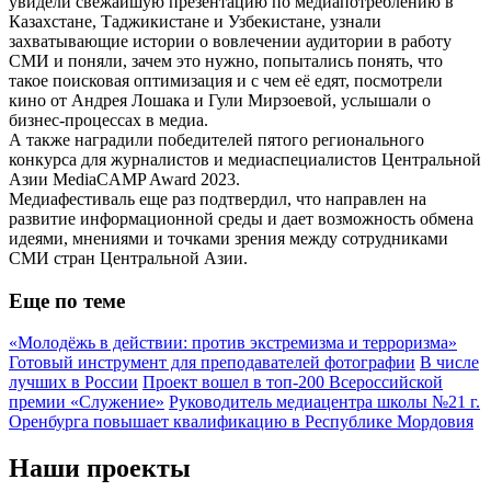
увидели свежайшую презентацию по медиапотреблению в
Казахстане, Таджикистане и Узбекистане, узнали
захватывающие истории о вовлечении аудитории в работу
СМИ и поняли, зачем это нужно, попытались понять, что
такое поисковая оптимизация и с чем её едят, посмотрели
кино от Андрея Лошака и Гули Мирзоевой, услышали о
бизнес-процессах в медиа.
А также наградили победителей пятого регионального
конкурса для журналистов и медиаспециалистов Центральной
Азии MediaCAMP Award 2023.
Медиафестиваль еще раз подтвердил, что направлен на
развитие информационной среды и дает возможность обмена
идеями, мнениями и точками зрения между сотрудниками
СМИ стран Центральной Азии.
Еще по теме
«Молодёжь в действии: против экстремизма и терроризма»
Готовый инструмент для преподавателей фотографии
В числе
лучших в России
Проект вошел в топ-200 Всероссийской
премии «Служение»
Руководитель медиацентра школы №21 г.
Оренбурга повышает квалификацию в Республике Мордовия
Наши проекты