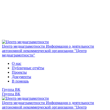
Центр медиаграмотности
Информация о деятельности
автономной некоммерческой организации "Центр
медиаграмотности"
О нас
Публичные отчёты
Проекты
Документы
В помощь
Группа ВК
Группа ВК
Центр медиаграмотности
Информация о деятельности
автономной некоммерческой организации "Центр