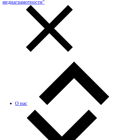
медиаграмотности"
О нас