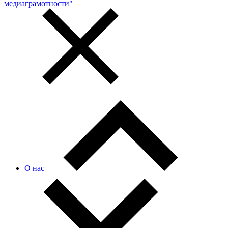
медиаграмотности"
О нас