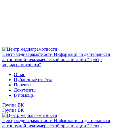
Центр медиаграмотности
Информация о деятельности
автономной некоммерческой организации "Центр
медиаграмотности"
О нас
Публичные отчёты
Проекты
Документы
В помощь
Группа ВК
Группа ВК
Центр медиаграмотности
Информация о деятельности
автономной некоммерческой организации "Центр