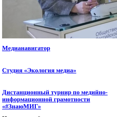
Медианавигатор
Студия «Экология медиа»
Дистанционный турнир по медийно-
информационной грамотности
«#ЗнаюМИГ»