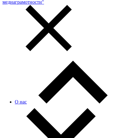
медиаграмотности"
О нас