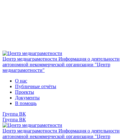
Центр медиаграмотности
Информация о деятельности
автономной некоммерческой организации "Центр
медиаграмотности"
О нас
Публичные отчёты
Проекты
Документы
В помощь
Группа ВК
Группа ВК
Центр медиаграмотности
Информация о деятельности
автономной некоммерческой организации "Центр