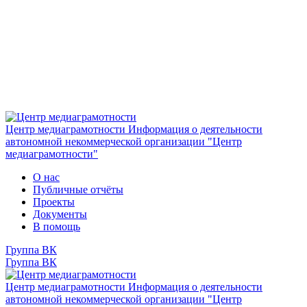
Центр медиаграмотности
Информация о деятельности
автономной некоммерческой организации "Центр
медиаграмотности"
О нас
Публичные отчёты
Проекты
Документы
В помощь
Группа ВК
Группа ВК
Центр медиаграмотности
Информация о деятельности
автономной некоммерческой организации "Центр