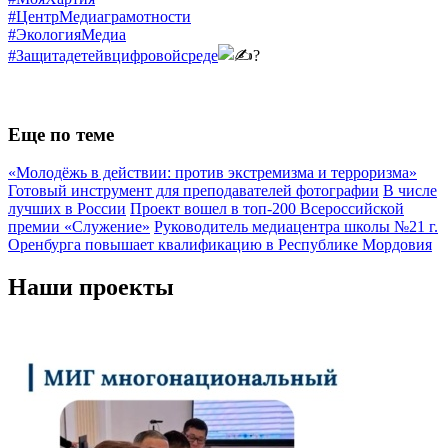
#ЦентрМедиаграмотности
#ЭкологияМедиа
#Защитадетейвцифровойсреде
Еще по теме
«Молодёжь в действии: против экстремизма и терроризма»
Готовый инструмент для преподавателей фотографии
В числе
лучших в России
Проект вошел в топ-200 Всероссийской
премии «Служение»
Руководитель медиацентра школы №21 г.
Оренбурга повышает квалификацию в Республике Мордовия
Наши проекты