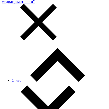
медиаграмотности"
О нас