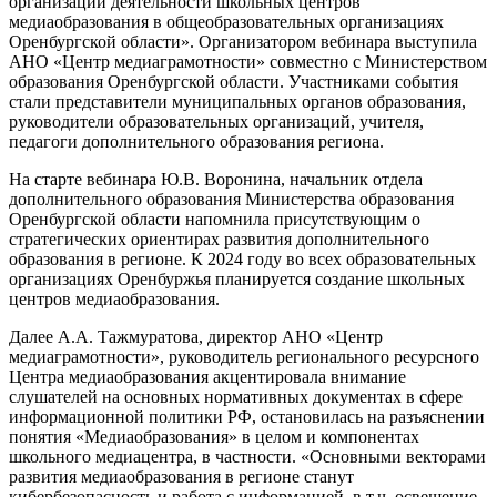
организации деятельности школьных центров
медиаобразования в общеобразовательных организациях
Оренбургской области». Организатором вебинара выступила
АНО «Центр медиаграмотности» совместно с Министерством
образования Оренбургской области. Участниками события
стали представители муниципальных органов образования,
руководители образовательных организаций, учителя,
педагоги дополнительного образования региона.
На старте вебинара Ю.В. Воронина, начальник отдела
дополнительного образования Министерства образования
Оренбургской области напомнила присутствующим о
стратегических ориентирах развития дополнительного
образования в регионе. К 2024 году во всех образовательных
организациях Оренбуржья планируется создание школьных
центров медиаобразования.
Далее А.А. Тажмуратова, директор АНО «Центр
медиаграмотности», руководитель регионального ресурсного
Центра медиаобразования акцентировала внимание
слушателей на основных нормативных документах в сфере
информационной политики РФ, остановилась на разъяснении
понятия «Медиаобразования» в целом и компонентах
школьного медиацентра, в частности. «Основными векторами
развития медиаобразования в регионе станут
кибербезопасность и работа с информацией, в т.ч. освещение