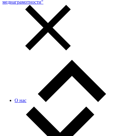
медиаграмотности"
О нас