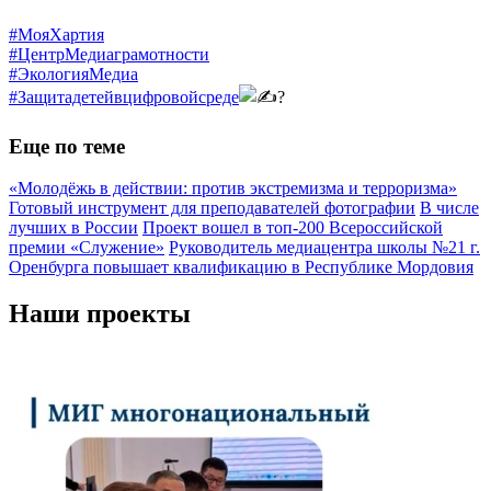
#МояХартия
#ЦентрМедиаграмотности
#ЭкологияМедиа
#Защитадетейвцифровойсреде
Еще по теме
«Молодёжь в действии: против экстремизма и терроризма»
Готовый инструмент для преподавателей фотографии
В числе
лучших в России
Проект вошел в топ-200 Всероссийской
премии «Служение»
Руководитель медиацентра школы №21 г.
Оренбурга повышает квалификацию в Республике Мордовия
Наши проекты