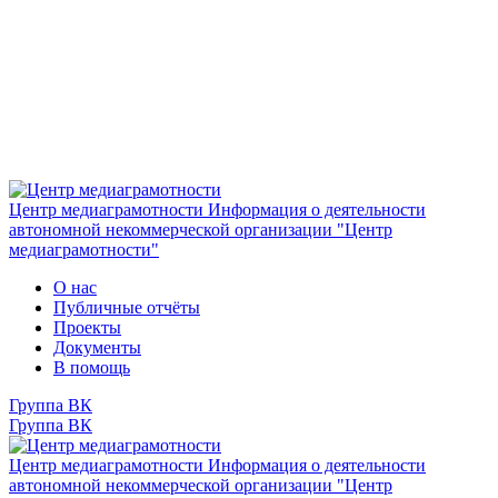
Центр медиаграмотности
Информация о деятельности
автономной некоммерческой организации "Центр
медиаграмотности"
О нас
Публичные отчёты
Проекты
Документы
В помощь
Группа ВК
Группа ВК
Центр медиаграмотности
Информация о деятельности
автономной некоммерческой организации "Центр