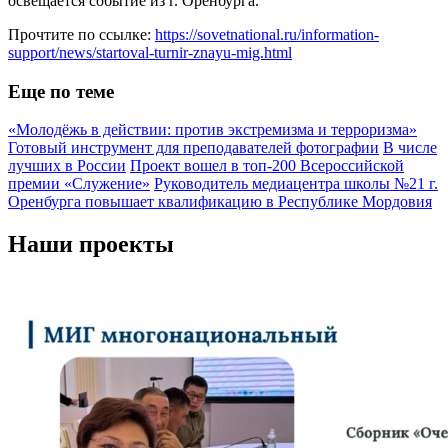
освещается событие из г. Оренбурга.
Прочтите по ссылке:
https://sovetnational.ru/information-
support/news/startoval-turnir-znayu-mig.html
Еще по теме
«Молодёжь в действии: против экстремизма и терроризма»
Готовый инструмент для преподавателей фотографии
В числе
лучших в России
Проект вошел в топ-200 Всероссийской
премии «Служение»
Руководитель медиацентра школы №21 г.
Оренбурга повышает квалификацию в Республике Мордовия
Наши проекты