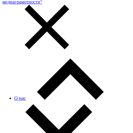
медиаграмотности"
О нас