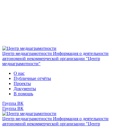
Центр медиаграмотности
Информация о деятельности
автономной некоммерческой организации "Центр
медиаграмотности"
О нас
Публичные отчёты
Проекты
Документы
В помощь
Группа ВК
Группа ВК
Центр медиаграмотности
Информация о деятельности
автономной некоммерческой организации "Центр