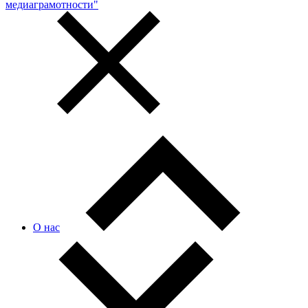
медиаграмотности"
О нас