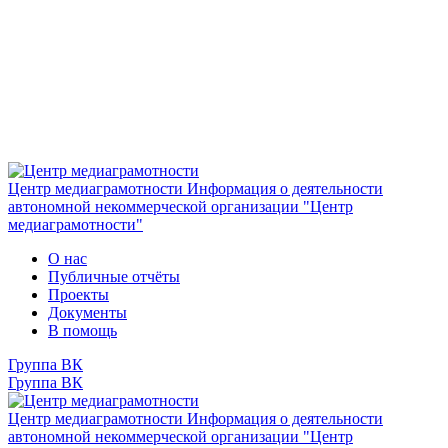
Центр медиаграмотности
Информация о деятельности
автономной некоммерческой организации "Центр
медиаграмотности"
О нас
Публичные отчёты
Проекты
Документы
В помощь
Группа ВК
Группа ВК
Центр медиаграмотности
Информация о деятельности
автономной некоммерческой организации "Центр