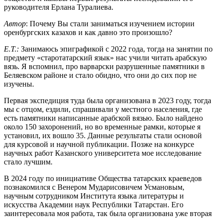
руководителя Ерлана Туралиева.
Автор
: Почему Вы стали заниматься изучением истории
оренбургских казахов и как давно это произошло?
Е.Т.:
Занимаюсь эпиграфикой с 2022 года, тогда на занятии по
предмету «старотатарский язык» нас учили читать арабскую
вязь. Я вспомнил, про варварски разрушенные памятники в
Беляевском районе и стало обидно, что они до сих пор не
изучены.
Первая экспедиция туда была организована в 2023 году, тогда
мы с отцом, ездили, спрашивали у местного населения, где
есть памятники написанные арабской вязью. Было найдено
около 150 захоронений, но во временные рамки, которые я
установил, их вошло 35. Данные результаты стали основой
для курсовой и научной публикации. Позже на конкурсе
научных работ Казанского университета мое исследование
стало лучшим.
В 2024 году по инициативе Общества татарских краеведов
познакомился с Венером Мударисовичем Усмановым,
научным сотрудником Института языка литературы и
искусства Академии наук Республики Татарстан. Его
заинтересовала моя работа, так была организована уже вторая