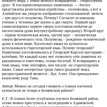
нижнего мира, с темой вечного возвращения – «переселения
душ». В послереволюционных памятниках — богато
представлена религиозная атрибутика – полумесяцы, а вот в
Алабайтале мы увидели изображение стилизованной мечети
– три круга и полумесяц. Почему? Согласно исламскому
учению у человека две жизни и две смерти. Первый круг
символизировал первую смерть (состояния небытия до
ниспослания души внутриутробному зародышу). Второй круг
– первая человеческая жизнь, третий круг – человеческая
смерть физического тела. Полумесяц – рождение человеческой
души в ином мире. Касательно языка на кулпытасах
использовался старотатарский язык. Почему татарский?
Памятники изготавливались в Татарской Каргале мастерами –
катибами. Не каждый казах мог позволить себе памятник из
ракушеника и известняка, только богатый. И возвращаясь к
теме языка, теме эпитафии, они писали на старотатарском
языке. Самое интересное среди тамги (родовой знак),
распространенной является – Қос Алип. Она принадлежит
казахскому роду Тама.
Автор
: Можно ли сегодня говорить о планах изучения
кулпытасов не только в Беляевском районе?
Е.Т
.: В планах более углубленно изучить Беляевкий район,
позже можно приступить к экспедициям в Адамовский,