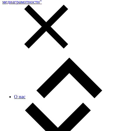
медиаграмотности"
О нас