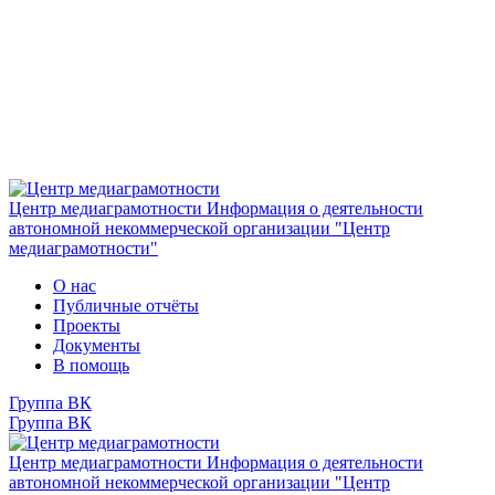
Центр медиаграмотности
Информация о деятельности
автономной некоммерческой организации "Центр
медиаграмотности"
О нас
Публичные отчёты
Проекты
Документы
В помощь
Группа ВК
Группа ВК
Центр медиаграмотности
Информация о деятельности
автономной некоммерческой организации "Центр