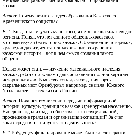
Акбулакский районы, местам компактного проживания
казахов.
Автор
: Почему возникла идея образования Казахского
Краеведческого общества?
Е.Т.:
Когда стал изучать кулпытасы, я не знал людей-краеведов
региона. Понял, что нет единого общества-краеведов,
который изучал бы историю казахов. Объединение историков,
краеведов для изучения, популяризации, сохранения
казахской истории – вот в чем смысл создания такого
общества.
Целью может стать — изучение материального наследия
казахов, работа с архивами для составления полной картины
истории казахов. В мыслях есть идея создания карты
сакральных мест Оренбуржья, например, сначала Южного
Урала, далее — всех казахов России.
Автор:
Пока нет технологии передачи информации об
истории, культуре, традициях казахов Оренбуржья населению.
Наверное, одна из задач общества – трансляция знаний,
просвещение граждан и организация экспедиций? За счет
каких средств планируется эта деятельность?
Е.Т.
В будущем финансирование может быть за счет грантов.