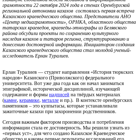
грамотности
22 октября 2024 года в стенах Оренбургской
региональной автономии казахов состоялась первая встреча
Казахского краеведческого общества. Представители АНО
«Центр медиаграмотности», ОРНКА, областного общества
татарских краеведов, краеведы-этнографы из Белявского
района обсудили проекты по сохранению культурного
наследия казахов и татаров региона, структурированию и
донесению достоверной информации. Инициатором создания
Казахского краеведческого общества стал молодой ученый-
исследователь Ерлан Туралиев.
Ерлан Туралиев — студент направления «История тюркских
народов» Казанского (Приволжского) федерального
университета. Вот уже два года как он начал заниматься
эпиграфикой, исторической дисциплиной, изучающей
содержание и формы
надписей
на твёрдых материалах
(
камне
,
керамике
,
металле
и пр.). В контексте оренбургских
памятников – это кулпытасы, которые устанавливали
зажиточные казахи при захоронении родственников.
Сегодня важным фактором производства и потребления
информации стала ее достоверность. Мы решили узнать из
«первых уст», для чего создано Казахское Краеведческое
общество и каковы первые результаты исследований его