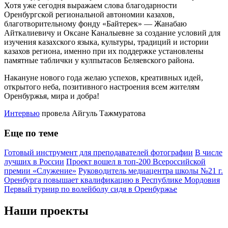
Хотя уже сегодня выражаем слова благодарности
Оренбургской региональной автономии казахов,
благотворительному фонду «Байтерек» — Жанабаю
Айткалиевичу и Оксане Каналыевне за создание условий для
изучения казахского языка, культуры, традиций и истории
казахов региона, именно при их поддержке установлены
памятные таблички у кулпытасов Беляевского района.
Накануне нового года желаю успехов, креативных идей,
открытого неба, позитивного настроения всем жителям
Оренбуржья, мира и добра!
Интервью
провела Айгуль Тажмуратова
Еще по теме
Готовый инструмент для преподавателей фотографии
В числе
лучших в России
Проект вошел в топ-200 Всероссийской
премии «Служение»
Руководитель медиацентра школы №21 г.
Оренбурга повышает квалификацию в Республике Мордовия
Первый турнир по волейболу сидя в Оренбуржье
Наши проекты