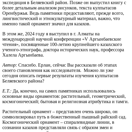
экспедиция в Беляевский район. Позже он выпустил книгу с
более детальным анализом рисунков, текста кулпытасов
Оренбуржья. Ведь памятники предоставляют, прежде всего,
лингвистический и этнокультурный материал, важно, что
именно такой орнамент значил для казахов.
В этом же, 2024 году я выступил в г. Алматы на
международной научной конференции «V Аргынбаевские
чтения», посвященные 100-летию крупнейшего казахского
ученого-этнографа, доктора исторических наук, профессора
Халела Аргынбаева.
Автор:
Спасибо. Ерлан, сейчас Вы рассказали об этапах
своего становления как исследователя. Можно ли уже
сегодня описать первые результаты изучения кулпытасов
Беляевского района?
Е.Т.:
Да, конечно, на самих памятниках использовались
основные виды орнаментов: растительный, геометрический,
космогонический; бытовая и религиозная атрибутика и тамги.
Растительный орнамент – представлен очень широко, он
символизировал путь в божественный пышный райский сад.
Космогонический орнамент – спиралевидные линии, в
сознании казахов представляли связь с образом змеи и