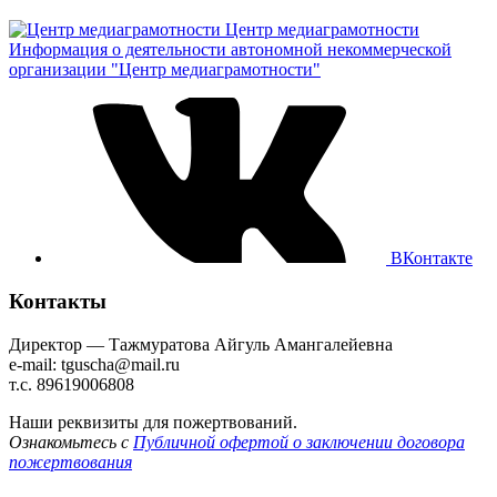
Центр медиаграмотности
Информация о деятельности автономной некоммерческой
организации "Центр медиаграмотности"
ВКонтакте
Контакты
Директор — Тажмуратова Айгуль Амангалейевна
e-mail: tguscha@mail.ru
т.с. 89619006808
Наши реквизиты для пожертвований.
Ознакомьтесь с
Публичной офертой о заключении договора
пожертвования