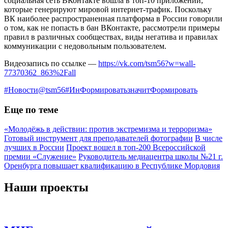
социальная сеть ВКонтакте вошла в топ-10 приложений,
которые генерируют мировой интернет-трафик. Поскольку
ВК наиболее распространенная платформа в России говорили
о том, как не попасть в бан ВКонтакте, рассмотрели примеры
правил в различных сообществах, виды негатива и правилах
коммуникации с недовольным пользователем.
Видеозапись по ссылке —
https://vk.com/tsm56?w=wall-
77370362_863%2Fall
#Новости@tsm56
#ИнФормироватьзначитФормировать
Еще по теме
«Молодёжь в действии: против экстремизма и терроризма»
Готовый инструмент для преподавателей фотографии
В числе
лучших в России
Проект вошел в топ-200 Всероссийской
премии «Служение»
Руководитель медиацентра школы №21 г.
Оренбурга повышает квалификацию в Республике Мордовия
Наши проекты