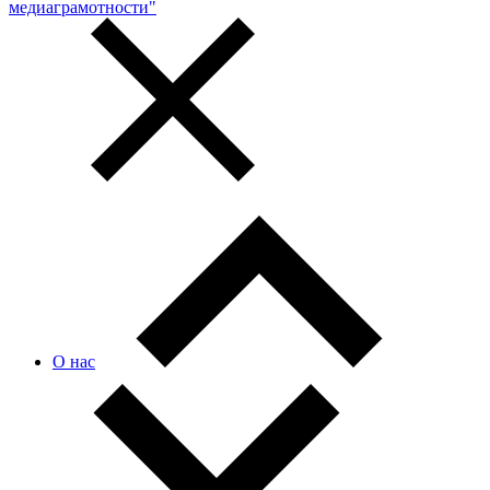
медиаграмотности"
О нас