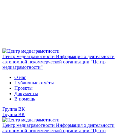
Центр медиаграмотности
Информация о деятельности
автономной некоммерческой организации "Центр
медиаграмотности"
О нас
Публичные отчёты
Проекты
Документы
В помощь
Группа ВК
Группа ВК
Центр медиаграмотности
Информация о деятельности
автономной некоммерческой организации "Центр