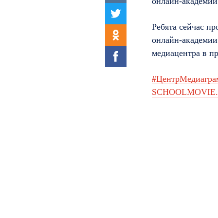
онлайн-академ
Ребята сейчас п
онлайн-академии
медиацентра в п
#ЦентрМедиагра
SCHOOLMOVIE