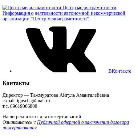
Центр медиаграмотности
Информация о деятельности автономной некоммерческой
организации "Центр медиаграмотности"
ВКонтакте
Контакты
Директор — Тажмуратова Айгуль Амангалейевна
e-mail: tguscha@mail.ru
т.с. 89619006808
Наши реквизиты для пожертвований.
Ознакомьтесь с
Публичной офертой о заключении договора
пожертвования