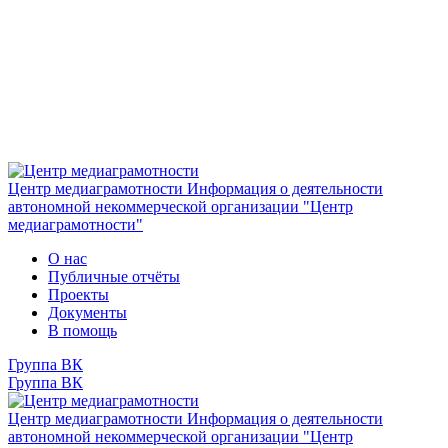
Центр медиаграмотности
Информация о деятельности
автономной некоммерческой организации "Центр
медиаграмотности"
О нас
Публичные отчёты
Проекты
Документы
В помощь
Группа ВК
Группа ВК
Центр медиаграмотности
Информация о деятельности
автономной некоммерческой организации "Центр