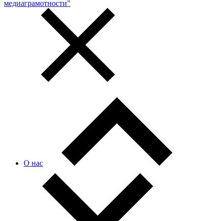
медиаграмотности"
О нас