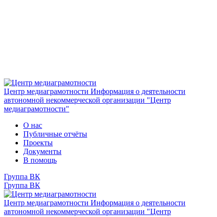
Центр медиаграмотности
Информация о деятельности
автономной некоммерческой организации "Центр
медиаграмотности"
О нас
Публичные отчёты
Проекты
Документы
В помощь
Группа ВК
Группа ВК
Центр медиаграмотности
Информация о деятельности
автономной некоммерческой организации "Центр