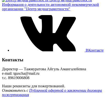
Центр медиаграмотности
Информация о деятельности автономной некоммерческой
организации "Центр медиаграмотности"
ВКонтакте
Контакты
Директор — Тажмуратова Айгуль Амангалейевна
e-mail: tguscha@mail.ru
т.с. 89619006808
Наши реквизиты для пожертвований.
Ознакомьтесь с
Публичной офертой о заключении договора
пожертвования